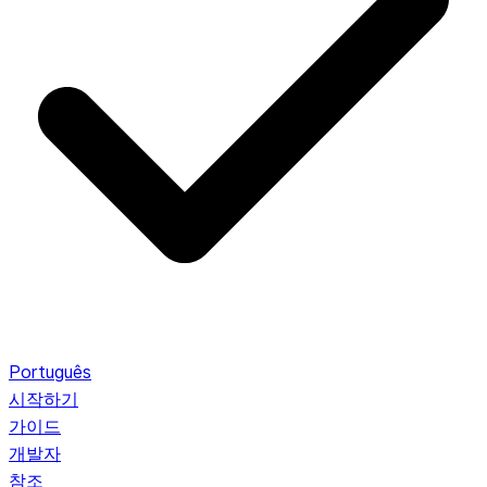
Português
시작하기
가이드
개발자
참조