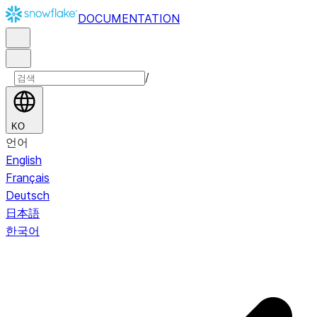
DOCUMENTATION
/
KO
언어
English
Français
Deutsch
日本語
한국어