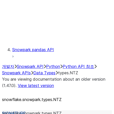
Context
Exceptions
Testing
Snowpark pandas API
개발자
Snowpark API
Python
Python API 참조
Snowpark APIs
Data Types
types.NTZ
You are viewing documentation about an older version
(1.47.0).
View latest version
snowflake.snowpark.types.NTZ
snowflake.snowpark.types.
NTZ