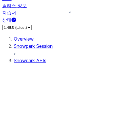
릴리스 정보
자습서
상태
Overview
Snowpark Session
Snowpark APIs
Input/Output
DataFrame
Column
Data Types