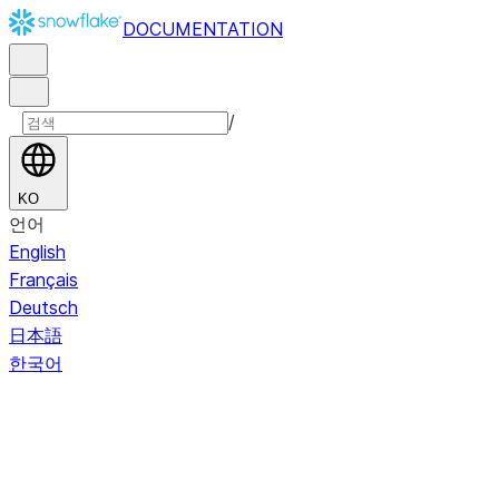
DOCUMENTATION
/
KO
언어
English
Français
Deutsch
日本語
한국어