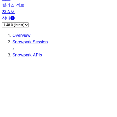
릴리스 정보
자습서
상태
Overview
Snowpark Session
Snowpark APIs
Input/Output
DataFrame
Column
Data Types