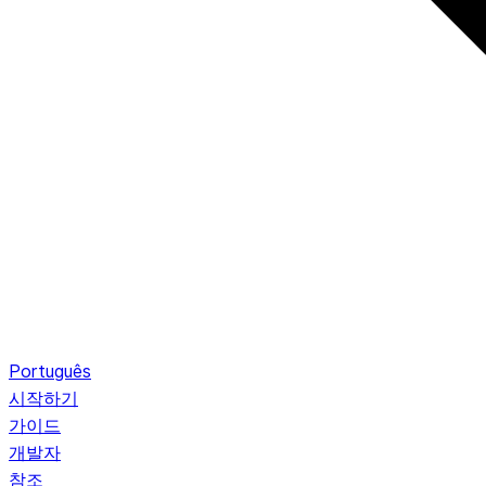
Português
시작하기
가이드
개발자
참조