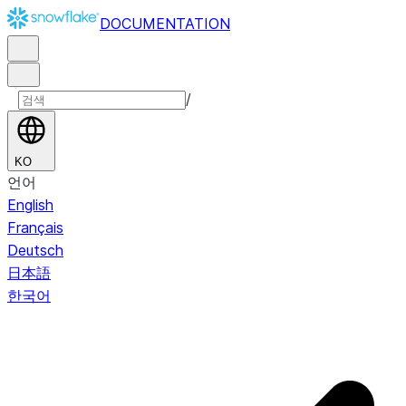
DOCUMENTATION
/
KO
언어
English
Français
Deutsch
日本語
한국어