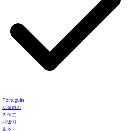
Português
시작하기
가이드
개발자
참조