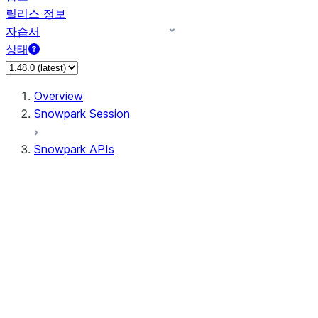
릴리스 정보
자습서
상태
Overview
Snowpark Session
Snowpark APIs
Input/Output
DataFrame
Column
Data Types