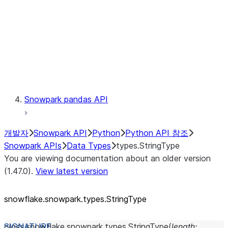
Context
Exceptions
Testing
Snowpark pandas API
개발자
Snowpark API
Python
Python API 참조
Snowpark APIs
Data Types
types.StringType
You are viewing documentation about an older version
(1.47.0).
View latest version
snowflake.snowpark.types.StringType
class
snowflake.snowpark.types.
StringType
(
length
: