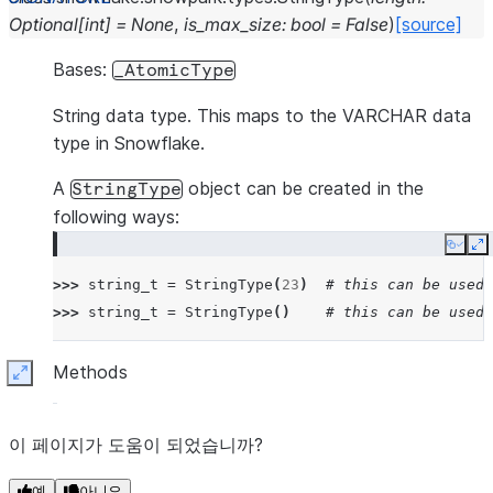
Optional
[
int
]
=
None
,
is_max_size
:
bool
=
False
)
[source]
Bases:
_AtomicType
String data type. This maps to the VARCHAR data
type in Snowflake.
A
object can be created in the
StringType
following ways:
Copy
E
>>> 
string_t
=
StringType
(
23
)
# this can be used 
>>> 
string_t
=
StringType
()
# this can be used 
Methods
Expand
이 페이지가 도움이 되었습니까?
예
아니요