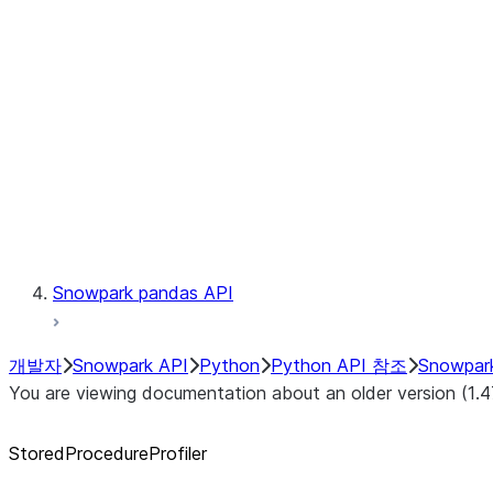
Catalog
LINEAGE
Context
Exceptions
Testing
Snowpark pandas API
개발자
Snowpark API
Python
Python API 참조
Snowpar
You are viewing documentation about an older version (1.4
StoredProcedureProfiler