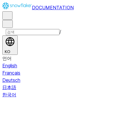
DOCUMENTATION
/
KO
언어
English
Français
Deutsch
日本語
한국어