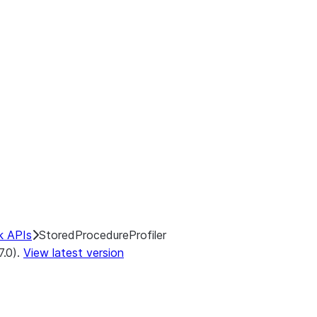
k APIs
StoredProcedureProfiler
7.0).
View latest version