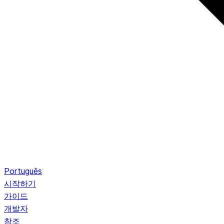
Português
시작하기
가이드
개발자
참조