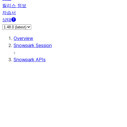
릴리스 정보
자습서
상태
Overview
Snowpark Session
Snowpark APIs
Input/Output
DataFrame
Column
Data Types