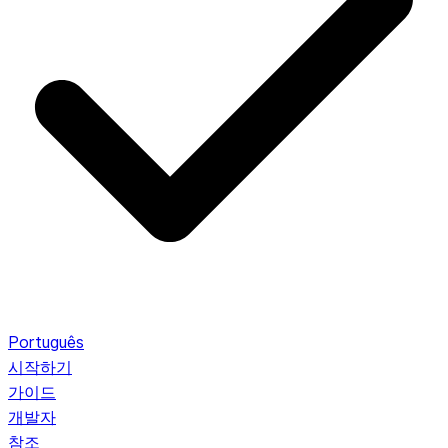
Português
시작하기
가이드
개발자
참조