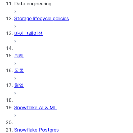
Data engineering
Snowflake Openflow
Storage lifecycle policies
Apache Iceberg™
데이터 로딩
마이그레이션
동적 테이블
Apache Iceberg™ 테이블
Streams and tasks
Snowflake Open Catalog
쿼리
Row timestamps
목록
DCM Projects
협업
Snowflake의 dbt 프로젝트
데이터 언로딩
Snowflake AI & ML
Snowflake Postgres