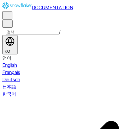
DOCUMENTATION
/
KO
언어
English
Français
Deutsch
日本語
한국어