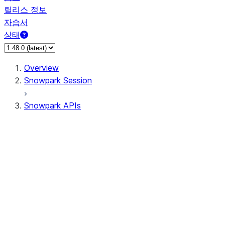
릴리스 정보
자습서
상태
Overview
Snowpark Session
Snowpark APIs
Input/Output
DataFrame
Column
Data Types