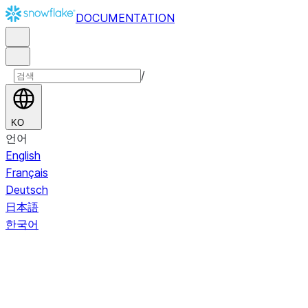
DOCUMENTATION
/
KO
언어
English
Français
Deutsch
日本語
한국어