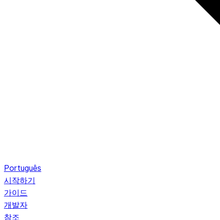
Português
시작하기
가이드
개발자
참조