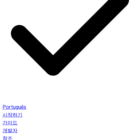
Português
시작하기
가이드
개발자
참조