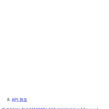
조직 사용
원격 분석
Trust Center
Service types
SNOWFLAKE 데이터베이스 역
할
Snowflake 클래스
Snowflake Information Schema
메타데이터 필드
규칙
예약된 키워드
API 참조