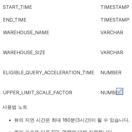
START_TIME
TIMESTAMP_
END_TIME
TIMESTAMP_
WAREHOUSE_NAME
VARCHAR
WAREHOUSE_SIZE
VARCHAR
ELIGIBLE_QUERY_ACCELERATION_TIME
NUMBER
UPPER_LIMIT_SCALE_FACTOR
NUMBER
Expan
QUERY_HASH
VARCHAR
사용법 노트
뷰의 지연 시간은 최대 180분(3시간)이 될 수 있습니다.
QUERY_HASH_VERSION
NUMBER