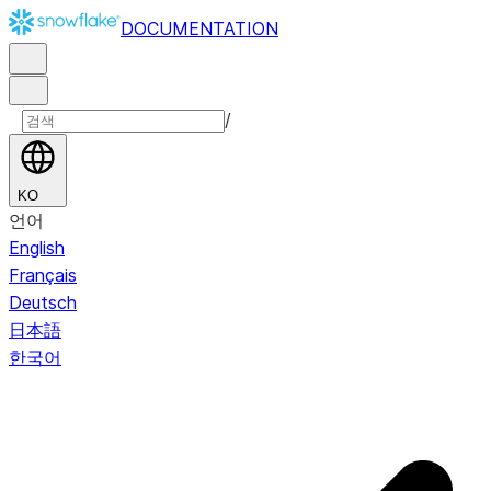
DOCUMENTATION
/
KO
언어
English
Français
Deutsch
日本語
한국어