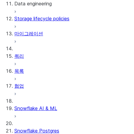
Data engineering
Snowflake Openflow
Storage lifecycle policies
Apache Iceberg™
데이터 로딩
마이그레이션
동적 테이블
Apache Iceberg™ 테이블
Streams and tasks
Snowflake Open Catalog
쿼리
Row timestamps
목록
DCM Projects
협업
Snowflake의 dbt 프로젝트
데이터 언로딩
Snowflake AI & ML
Snowflake Postgres