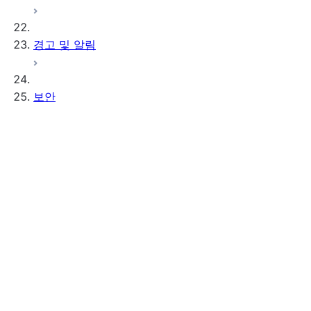
경고 및 알림
보안
인증
Overview of authentication
인증 정책
다단계 인증(MFA)
페더레이션 인증 및 SSO
키 페어 인증 및 순환
프로그래밍 방식 액세스 토큰