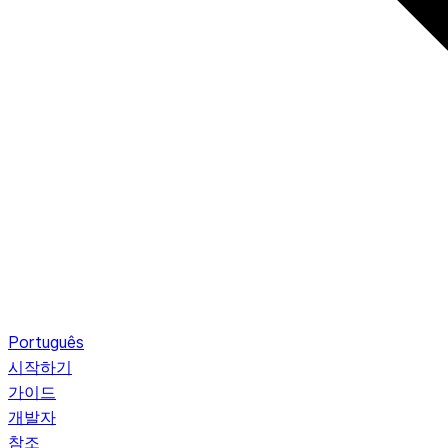
Português
시작하기
가이드
개발자
참조