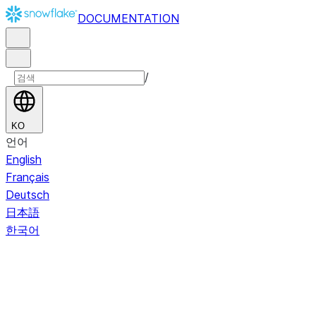
DOCUMENTATION
/
KO
언어
English
Français
Deutsch
日本語
한국어