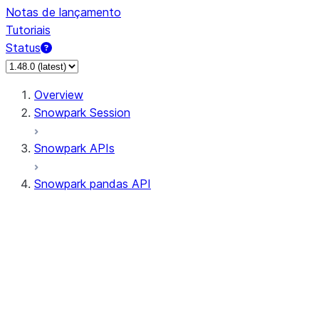
Notas de lançamento
Tutoriais
Status
Overview
Snowpark Session
Snowpark APIs
Snowpark pandas API
All supported APIs
Session
Input/Output