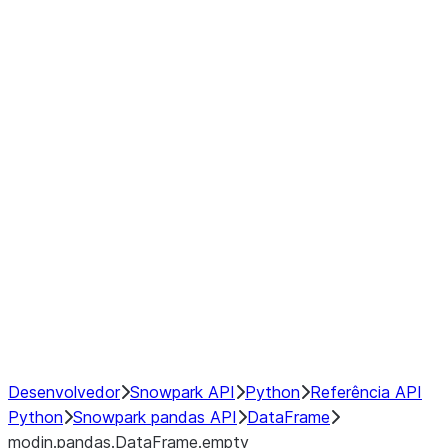
modin.pandas.DataFrame.last_va
modin.pandas.DataFrame.resam
modin.pandas.DataFrame.to_cs
Index
Window
GroupBy
Resampling
NumPy Interoperability
Performance Recommendations
Desenvolvedor
Snowpark API
Python
Referência API
Python
Snowpark pandas API
DataFrame
modin.pandas.DataFrame.empty