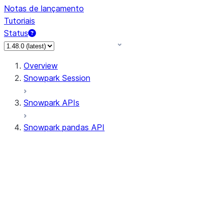
Notas de lançamento
Tutoriais
Status
Overview
Snowpark Session
Snowpark APIs
Snowpark pandas API
All supported APIs
Session
Input/Output