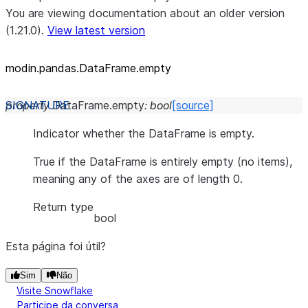
You are viewing documentation about an older version
(1.21.0).
View latest version
modin.pandas.DataFrame.empty
property
DataFrame.
empty
:
bool
[source]
Indicator whether the DataFrame is empty.
True if the DataFrame is entirely empty (no items),
meaning any of the axes are of length 0.
Return type
bool
Esta página foi útil?
Sim
Não
Visite Snowflake
Participe da conversa