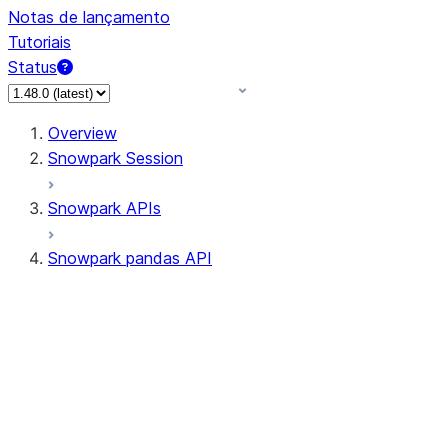
Notas de lançamento
Tutoriais
Status
Overview
Snowpark Session
Snowpark APIs
Snowpark pandas API
All supported APIs
Session
Input/Output