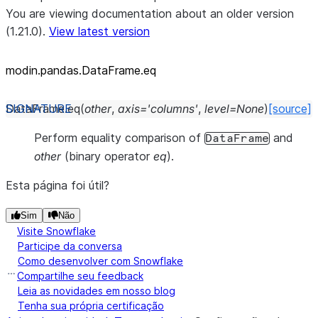
You are viewing documentation about an older version
(1.21.0).
View latest version
modin.pandas.DataFrame.eq
DataFrame.
eq
(
other
,
axis
=
'columns'
,
level
=
None
)
[source]
Perform equality comparison of
and
DataFrame
other
(binary operator
eq
).
Esta página foi útil?
Sim
Não
Visite Snowflake
Participe da conversa
Como desenvolver com Snowflake
Compartilhe seu feedback
Leia as novidades em nosso blog
Tenha sua própria certificação