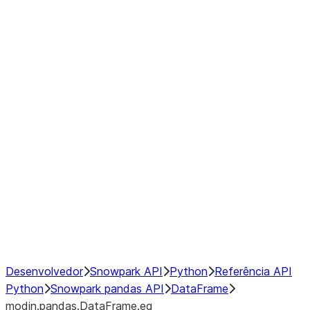
modin.pandas.DataFrame.last_va
modin.pandas.DataFrame.resam
modin.pandas.DataFrame.to_cs
Index
Window
GroupBy
Resampling
NumPy Interoperability
Performance Recommendations
Desenvolvedor
Snowpark API
Python
Referência API
Python
Snowpark pandas API
DataFrame
modin.pandas.DataFrame.eq