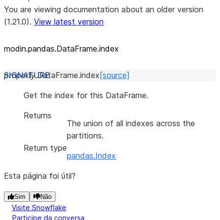
You are viewing documentation about an older version
(1.21.0).
View latest version
modin.pandas.DataFrame.index
property
DataFrame.
index
[source]
Get the index for this DataFrame.
Returns
The union of all indexes across the
partitions.
Return type
pandas.Index
Esta página foi útil?
Sim
Não
Visite Snowflake
Participe da conversa