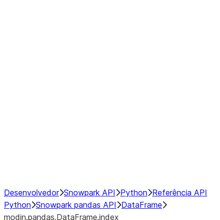
modin.pandas.DataFrame.last_va
modin.pandas.DataFrame.resam
modin.pandas.DataFrame.to_cs
Index
Window
GroupBy
Resampling
NumPy Interoperability
Performance Recommendations
Desenvolvedor
Snowpark API
Python
Referência API
Python
Snowpark pandas API
DataFrame
modin.pandas.DataFrame.index