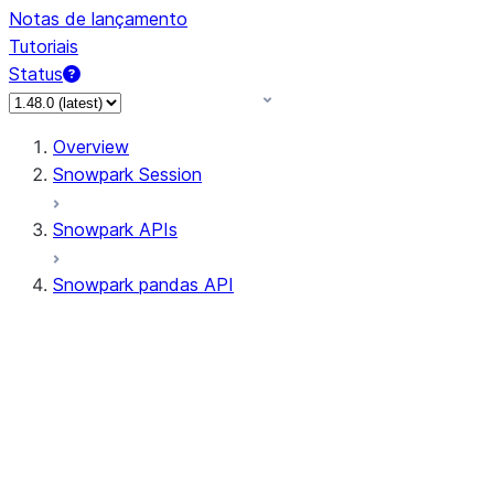
Notas de lançamento
Tutoriais
Status
Overview
Snowpark Session
Snowpark APIs
Snowpark pandas API
All supported APIs
Session
Input/Output