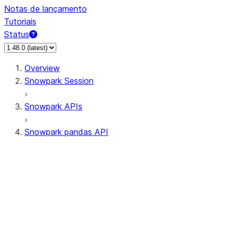
Notas de lançamento
Tutoriais
Status
Overview
Snowpark Session
Snowpark APIs
Snowpark pandas API
All supported APIs
Session
Input/Output