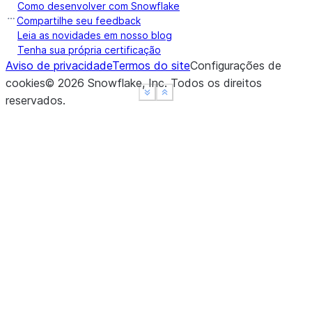
Como desenvolver com Snowflake
Compartilhe seu feedback
Leia as novidades em nosso blog
Tenha sua própria certificação
Aviso de privacidade
Termos do site
Configurações de
cookies
©
2026
Snowflake, Inc.
Todos os direitos
See more
See more
Show less
Show less
reservados
.