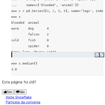
... 
names
=
[
'blooded'
,
'animal'
])
>>> 
s
=
pd
.
Series
([
4
,
2
,
0
,
8
],
name
=
'legs'
,
index
>>> 
s
blooded  animal
warm     dog       4
         falcon    2
cold     fish      0
         spider    8
Name: legs, dtype: int64
Copy
E
>>> 
s
.
median
()
3.0
Esta página foi útil?
Sim
Não
Visite Snowflake
Participe da conversa