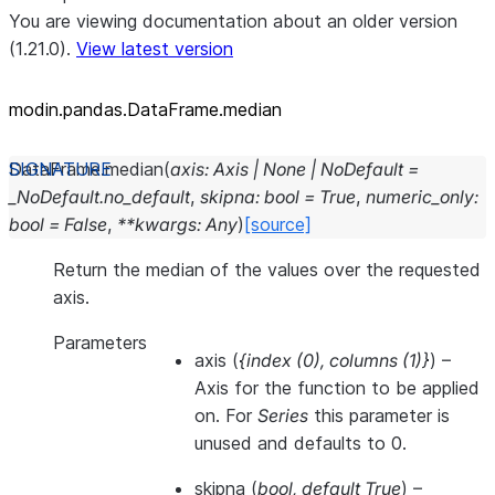
You are viewing documentation about an older version
(1.21.0).
View latest version
modin.pandas.DataFrame.median
DataFrame.
median
(
axis
:
Axis
|
None
|
NoDefault
=
_NoDefault.no_default
,
skipna
:
bool
=
True
,
numeric_only
:
bool
=
False
,
**
kwargs
:
Any
)
[source]
Return the median of the values over the requested
axis.
Parameters
axis
(
{index
(
0
)
,
columns
(
1
)
}
) –
Axis for the function to be applied
on. For
Series
this parameter is
unused and defaults to 0.
skipna
(
bool
,
default True
) –