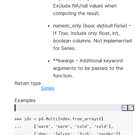
Exclude NA/null values when
computing the result.
numeric_only
(
bool
,
default False
) –
If True, Include only float, int,
boolean columns. Not implemented
for Series.
**kwargs
– Additional keyword
arguments to be passed to the
function.
Return type
Series
Examples
Copy
E
>>> 
idx
=
pd
.
MultiIndex
.
from_arrays
([
... 
[
'warm'
,
'warm'
,
'cold'
,
'cold'
],
... 
[
'dog'
,
'falcon'
,
'fish'
,
'spider'
]],