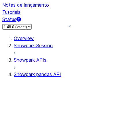
Notas de lançamento
Tutoriais
Status
Overview
Snowpark Session
Snowpark APIs
Snowpark pandas API
All supported APIs
Session
Input/Output