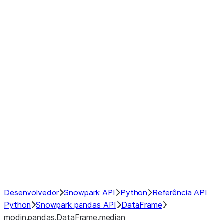
modin.pandas.DataFrame.last_va
modin.pandas.DataFrame.resam
modin.pandas.DataFrame.to_cs
Index
Window
GroupBy
Resampling
NumPy Interoperability
Performance Recommendations
Desenvolvedor
Snowpark API
Python
Referência API
Python
Snowpark pandas API
DataFrame
modin.pandas.DataFrame.median