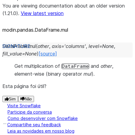
You are viewing documentation about an older version
(1.21.0).
View latest version
modin.pandas.DataFrame.mul
DataFrame.
mul
(
other
,
axis
=
'columns'
,
level
=
None
,
fill_value
=
None
)
[source]
Get multiplication of
and
other
,
DataFrame
element-wise (binary operator
mul
).
Esta página foi útil?
Sim
Não
Visite Snowflake
Participe da conversa
Como desenvolver com Snowflake
Compartilhe seu feedback
Leia as novidades em nosso blog