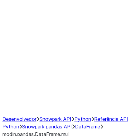
modin.pandas.DataFrame.last_va
modin.pandas.DataFrame.resam
modin.pandas.DataFrame.to_cs
Index
Window
GroupBy
Resampling
NumPy Interoperability
Performance Recommendations
Desenvolvedor
Snowpark API
Python
Referência API
Python
Snowpark pandas API
DataFrame
modin.pandas.DataFrame.mul