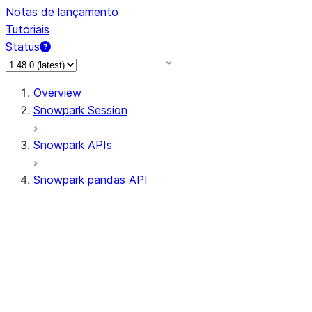
Notas de lançamento
Tutoriais
Status
Overview
Snowpark Session
Snowpark APIs
Snowpark pandas API
All supported APIs
Session
Input/Output