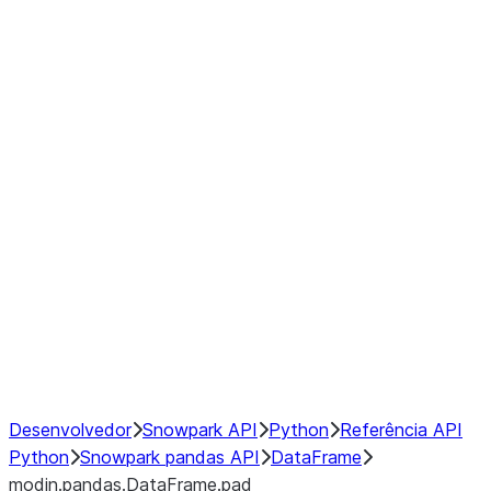
modin.pandas.DataFrame.last_va
modin.pandas.DataFrame.resam
modin.pandas.DataFrame.to_cs
Index
Window
GroupBy
Resampling
NumPy Interoperability
Performance Recommendations
Desenvolvedor
Snowpark API
Python
Referência API
Python
Snowpark pandas API
DataFrame
modin.pandas.DataFrame.pad