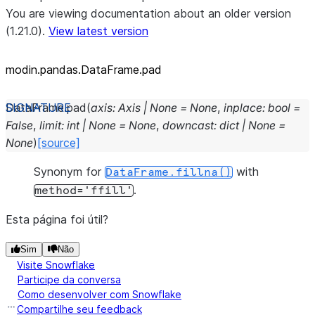
You are viewing documentation about an older version
(1.21.0).
View latest version
modin.pandas.DataFrame.pad
DataFrame.
pad
(
axis
:
Axis
|
None
=
None
,
inplace
:
bool
=
False
,
limit
:
int
|
None
=
None
,
downcast
:
dict
|
None
=
None
)
[source]
Synonym for
with
DataFrame.fillna()
.
method='ffill'
Esta página foi útil?
Sim
Não
Visite Snowflake
Participe da conversa
Como desenvolver com Snowflake
Compartilhe seu feedback