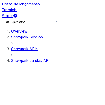
Notas de lançamento
Tutoriais
Status
Overview
Snowpark Session
Snowpark APIs
Snowpark pandas API
All supported APIs
Session
Input/Output