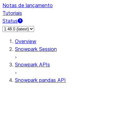
Notas de lançamento
Tutoriais
Status
Overview
Snowpark Session
Snowpark APIs
Snowpark pandas API
All supported APIs
Session
Input/Output