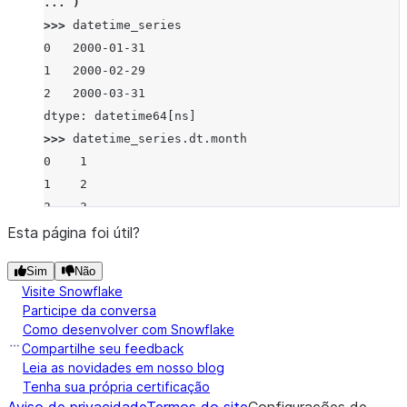
... 
)
>>> 
datetime_series
0   2000-01-31
1   2000-02-29
2   2000-03-31
dtype: datetime64[ns]
>>> 
datetime_series
.
dt
.
month
0    1
1    2
2    3
dtype: int8
Esta página foi útil?
Sim
Não
Visite Snowflake
Participe da conversa
Como desenvolver com Snowflake
Compartilhe seu feedback
Leia as novidades em nosso blog
Tenha sua própria certificação