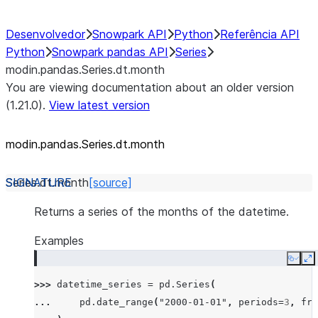
Desenvolvedor
Snowpark API
Python
Referência API
Python
Snowpark pandas API
Series
modin.pandas.Series.dt.month
You are viewing documentation about an older version
(1.21.0).
View latest version
modin.pandas.Series.dt.month
Series.dt.
month
[source]
Returns a series of the months of the datetime.
Examples
Copy
E
>>> 
datetime_series
=
pd
.
Series
(
... 
pd
.
date_range
(
"2000-01-01"
,
periods
=
3
,
fre