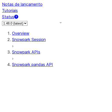
Notas de lançamento
Tutoriais
Status
Overview
Snowpark Session
Snowpark APIs
Snowpark pandas API
All supported APIs
Session
Input/Output