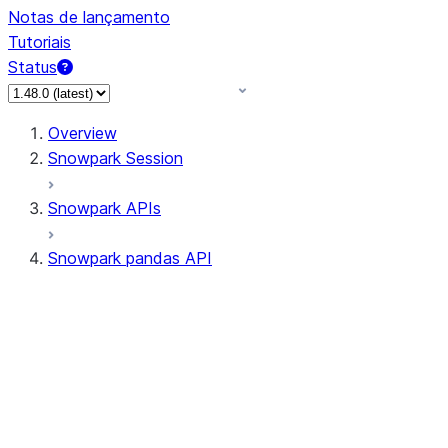
Notas de lançamento
Tutoriais
Status
Overview
Snowpark Session
Snowpark APIs
Snowpark pandas API
All supported APIs
Session
Input/Output