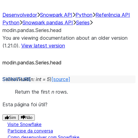
Desenvolvedor
Snowpark API
Python
Referência API
Python
Snowpark pandas API
Series
modin.pandas.Series.head
You are viewing documentation about an older version
(1.21.0).
View latest version
modin.pandas.Series.head
Series.
head
(
n
:
int
=
5
)
[source]
Return the first
n
rows.
Esta página foi útil?
Sim
Não
Visite Snowflake
Participe da conversa
Como desenvolver com Snowflake