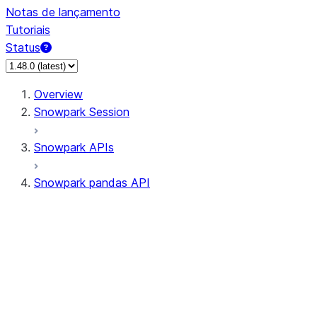
Notas de lançamento
Tutoriais
Status
Overview
Snowpark Session
Snowpark APIs
Snowpark pandas API
All supported APIs
Session
Input/Output