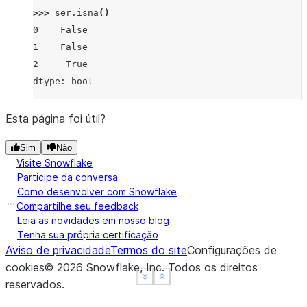
>>> 
ser
.
isna
()
0    False
1    False
2     True
dtype: bool
Esta página foi útil?
Sim
Não
Visite Snowflake
Participe da conversa
Como desenvolver com Snowflake
Compartilhe seu feedback
Leia as novidades em nosso blog
Tenha sua própria certificação
Aviso de privacidade
Termos do site
Configurações de
cookies
©
2026
Snowflake, Inc.
Todos os direitos
See more
See more
Show less
Show less
reservados
.