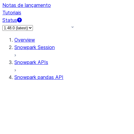
Notas de lançamento
Tutoriais
Status
Overview
Snowpark Session
Snowpark APIs
Snowpark pandas API
All supported APIs
Session
Input/Output