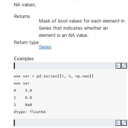
NA values.
Returns
Mask of bool values for each element in
Series that indicates whether an
element is an NA value.
Return type
Series
Examples
Copy
E
>>> 
ser
=
pd
.
Series
([
5
,
6
,
np
.
nan
])
>>> 
ser
0    5.0
1    6.0
2    NaN
dtype: float64
Copy
E