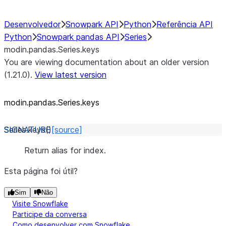
Desenvolvedor
Snowpark API
Python
Referência API
Python
Snowpark pandas API
Series
modin.pandas.Series.keys
You are viewing documentation about an older version
(1.21.0).
View latest version
modin.pandas.Series.keys
Series.
keys
(
)
[source]
Return alias for index.
Esta página foi útil?
Sim
Não
Visite Snowflake
Participe da conversa
Como desenvolver com Snowflake