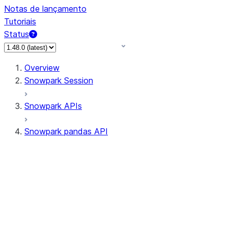
Notas de lançamento
Tutoriais
Status
Overview
Snowpark Session
Snowpark APIs
Snowpark pandas API
All supported APIs
Session
Input/Output