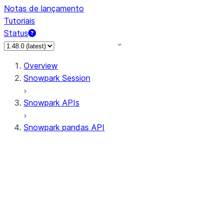
Notas de lançamento
Tutoriais
Status
Overview
Snowpark Session
Snowpark APIs
Snowpark pandas API
All supported APIs
Session
Input/Output