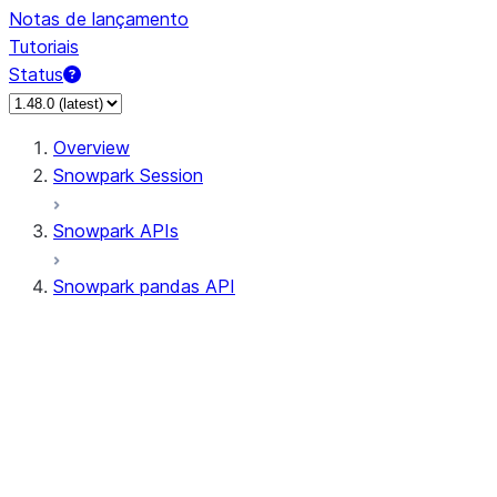
Notas de lançamento
Tutoriais
Status
Overview
Snowpark Session
Snowpark APIs
Snowpark pandas API
All supported APIs
Session
Input/Output