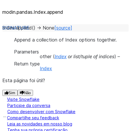
modin.pandas.Index.append
Index.
append
(
)
→
None
[source]
Append a collection of Index options together.
Parameters
other
(
Index
or
list/tuple of indices
) –
Return type
Index
Esta página foi útil?
Sim
Não
Visite Snowflake
Participe da conversa
Como desenvolver com Snowflake
Compartilhe seu feedback
Leia as novidades em nosso blog
Tenha sua própria certificação