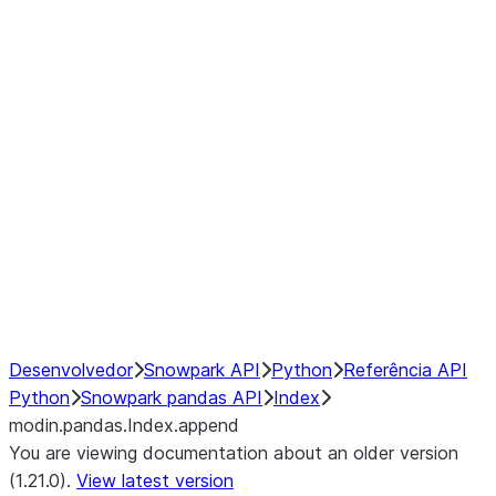
modin.pandas.Index.isin
modin.pandas.Index.slice_indexe
Window
GroupBy
Resampling
NumPy Interoperability
Performance Recommendations
Desenvolvedor
Snowpark API
Python
Referência API
Python
Snowpark pandas API
Index
modin.pandas.Index.append
You are viewing documentation about an older version
(1.21.0).
View latest version