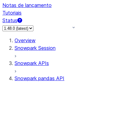
Notas de lançamento
Tutoriais
Status
Overview
Snowpark Session
Snowpark APIs
Snowpark pandas API
All supported APIs
Session
Input/Output