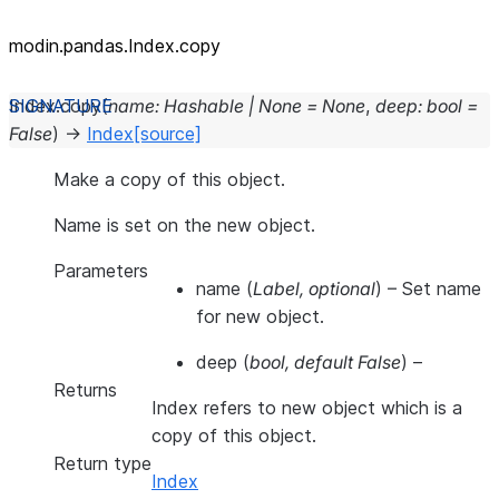
modin.pandas.Index.copy
Index.
copy
(
name
:
Hashable
|
None
=
None
,
deep
:
bool
=
False
)
→
Index
[source]
Make a copy of this object.
Name is set on the new object.
Parameters
name
(
Label
,
optional
) – Set name
for new object.
deep
(
bool
,
default False
) –
Returns
Index refers to new object which is a
copy of this object.
Return type
Index