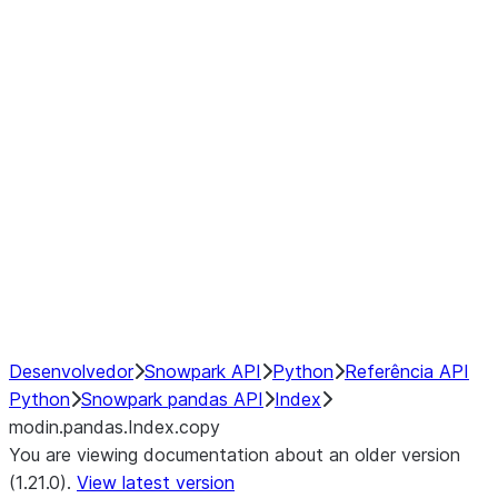
modin.pandas.Index.isin
modin.pandas.Index.slice_indexe
Window
GroupBy
Resampling
NumPy Interoperability
Performance Recommendations
Desenvolvedor
Snowpark API
Python
Referência API
Python
Snowpark pandas API
Index
modin.pandas.Index.copy
You are viewing documentation about an older version
(1.21.0).
View latest version