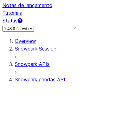
Notas de lançamento
Tutoriais
Status
Overview
Snowpark Session
Snowpark APIs
Snowpark pandas API
All supported APIs
Session
Input/Output