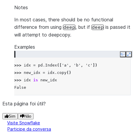
Notes
In most cases, there should be no functional
difference from using
, but if
is passed it
deep
deep
will attempt to deepcopy.
Examples
Copy
E
>>> 
idx
=
pd
.
Index
([
'a'
,
'b'
,
'c'
])
>>> 
new_idx
=
idx
.
copy
()
>>> 
idx
is
new_idx
False
Esta página foi útil?
Sim
Não
Visite Snowflake
Participe da conversa