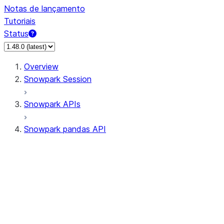
Notas de lançamento
Tutoriais
Status
Overview
Snowpark Session
Snowpark APIs
Snowpark pandas API
All supported APIs
Session
Input/Output