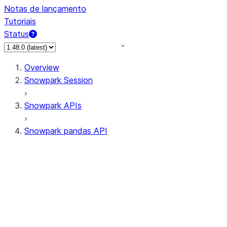
Notas de lançamento
Tutoriais
Status
Overview
Snowpark Session
Snowpark APIs
Snowpark pandas API
All supported APIs
Session
Input/Output