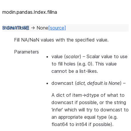
modin.pandas.Index.fillna
Index.
fillna
(
)
→
None
[source]
Fill NA/NaN values with the specified value.
Parameters
value
(
scalar
) – Scalar value to use
to fill holes (e.g. 0). This value
cannot be a list-likes.
downcast
(
dict
,
default is None
) –
A dict of item->dtype of what to
downcast if possible, or the string
‘infer’ which will try to downcast to
an appropriate equal type (e.g.
float64 to int64 if possible).