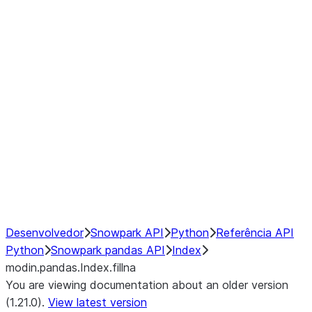
modin.pandas.Index.isin
modin.pandas.Index.slice_indexe
Window
GroupBy
Resampling
NumPy Interoperability
Performance Recommendations
Desenvolvedor
Snowpark API
Python
Referência API
Python
Snowpark pandas API
Index
modin.pandas.Index.fillna
You are viewing documentation about an older version
(1.21.0).
View latest version