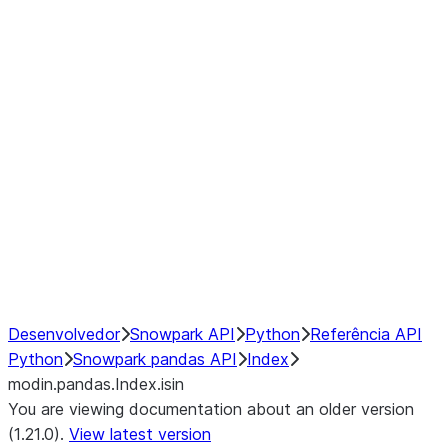
modin.pandas.Index.isin
modin.pandas.Index.slice_indexe
Window
GroupBy
Resampling
NumPy Interoperability
Performance Recommendations
Desenvolvedor
Snowpark API
Python
Referência API
Python
Snowpark pandas API
Index
modin.pandas.Index.isin
You are viewing documentation about an older version
(1.21.0).
View latest version