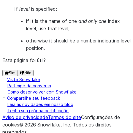
If
level
is specified:
if it is the name of one
and only one
index
level, use that level;
otherwise it should be a number indicating level
position.
Esta página foi útil?
Sim
Não
Visite Snowflake
Participe da conversa
Como desenvolver com Snowflake
Compartilhe seu feedback
Leia as novidades em nosso blog
Tenha sua própria certificação
Aviso de privacidade
Termos do site
Configurações de
cookies
©
2026
Snowflake, Inc.
Todos os direitos
reservados
.