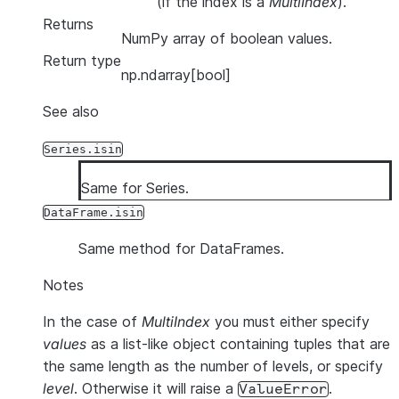
(if the index is a
MultiIndex
).
Returns
NumPy array of boolean values.
Return type
np.ndarray[bool]
See also
Series.isin
Same for Series.
DataFrame.isin
Same method for DataFrames.
Notes
In the case of
MultiIndex
you must either specify
values
as a list-like object containing tuples that are
the same length as the number of levels, or specify
level
. Otherwise it will raise a
.
ValueError