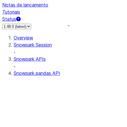
Notas de lançamento
Tutoriais
Status
Overview
Snowpark Session
Snowpark APIs
Snowpark pandas API
All supported APIs
Session
Input/Output