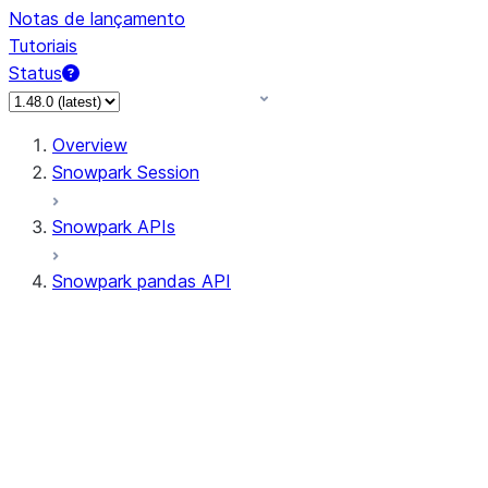
Notas de lançamento
Tutoriais
Status
Overview
Snowpark Session
Snowpark APIs
Snowpark pandas API
All supported APIs
Session
Input/Output