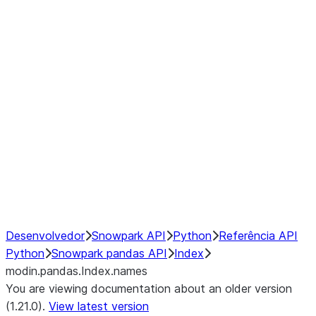
modin.pandas.Index.isin
modin.pandas.Index.slice_indexe
Window
GroupBy
Resampling
NumPy Interoperability
Performance Recommendations
Desenvolvedor
Snowpark API
Python
Referência API
Python
Snowpark pandas API
Index
modin.pandas.Index.names
You are viewing documentation about an older version
(1.21.0).
View latest version