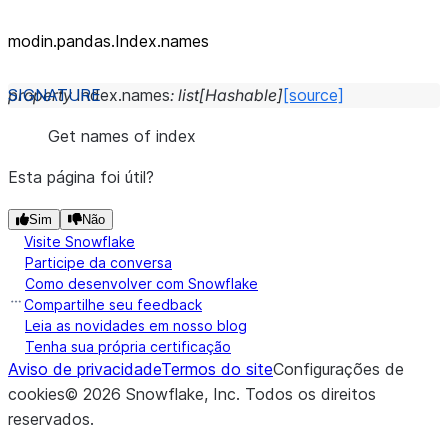
modin.pandas.Index.names
property
Index.
names
:
list
[
Hashable
]
[source]
Get names of index
Esta página foi útil?
Sim
Não
Visite Snowflake
Participe da conversa
Como desenvolver com Snowflake
Compartilhe seu feedback
Leia as novidades em nosso blog
Tenha sua própria certificação
Aviso de privacidade
Termos do site
Configurações de
cookies
©
2026
Snowflake, Inc.
Todos os direitos
reservados
.