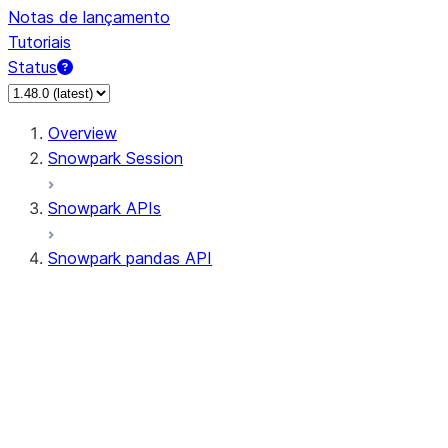
Notas de lançamento
Tutoriais
Status
Overview
Snowpark Session
Snowpark APIs
Snowpark pandas API
All supported APIs
Session
Input/Output