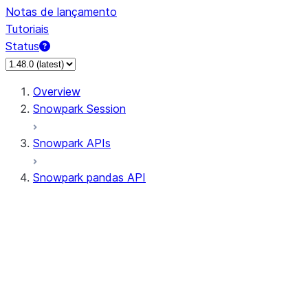
Notas de lançamento
Tutoriais
Status
Overview
Snowpark Session
Snowpark APIs
Snowpark pandas API
All supported APIs
Session
Input/Output