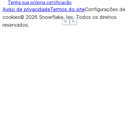
Tenha sua própria certificação
Aviso de privacidade
Termos do site
Configurações de
cookies
©
2026
Snowflake, Inc.
Todos os direitos
See more
See more
See more
Show less
Show less
Show less
reservados
.