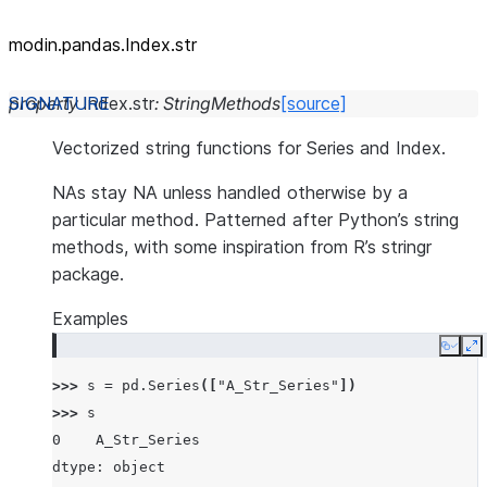
modin.pandas.Index.str
property
Index.
str
:
StringMethods
[source]
Vectorized string functions for Series and Index.
NAs stay NA unless handled otherwise by a
particular method. Patterned after Python’s string
methods, with some inspiration from R’s stringr
package.
Examples
Copy
E
>>> 
s
=
pd
.
Series
([
"A_Str_Series"
])
>>> 
s
0    A_Str_Series
dtype: object