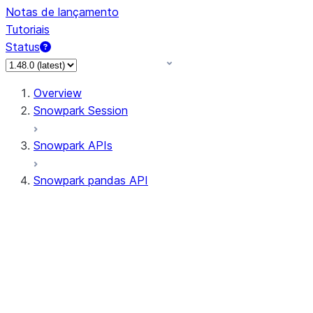
Notas de lançamento
Tutoriais
Status
Overview
Snowpark Session
Snowpark APIs
Snowpark pandas API
All supported APIs
Session
Input/Output