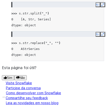
Copy
E
>>> 
s
.
str
.
split
(
"_"
)
0    [A, Str, Series]
dtype: object
Copy
E
>>> 
s
.
str
.
replace
(
"_"
,
""
)
0    AStrSeries
dtype: object
Esta página foi útil?
Sim
Não
Visite Snowflake
Participe da conversa
Como desenvolver com Snowflake
Compartilhe seu feedback
Leia as novidades em nosso blog