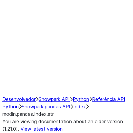
modin.pandas.Index.isin
modin.pandas.Index.slice_indexe
Window
GroupBy
Resampling
NumPy Interoperability
Performance Recommendations
Desenvolvedor
Snowpark API
Python
Referência API
Python
Snowpark pandas API
Index
modin.pandas.Index.str
You are viewing documentation about an older version
(1.21.0).
View latest version