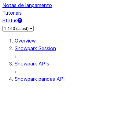
Notas de lançamento
Tutoriais
Status
Overview
Snowpark Session
Snowpark APIs
Snowpark pandas API
All supported APIs
Session
Input/Output