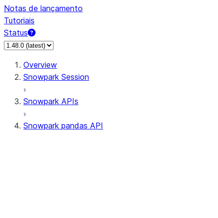
Notas de lançamento
Tutoriais
Status
Overview
Snowpark Session
Snowpark APIs
Snowpark pandas API
All supported APIs
Session
Input/Output