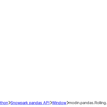
ython
Snowpark pandas API
Window
modin.pandas.Rolling