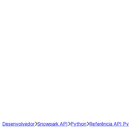
modin.pandas.Rolling.min
modin.pandas.Rolling.quantile
modin.pandas.Rolling.rank
modin.pandas.Rolling.sem
modin.pandas.Rolling.skew
modin.pandas.Rolling.std
modin.pandas.Rolling.sum
modin.pandas.Rolling.var
GroupBy
Resampling
NumPy Interoperability
Performance Recommendations
Desenvolvedor
Snowpark API
Python
Referência API P