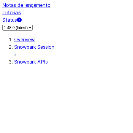
Notas de lançamento
Tutoriais
Status
Overview
Snowpark Session
Snowpark APIs
Input/Output
DataFrame
Column
Column
CaseExpr