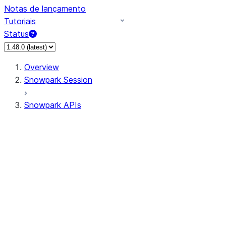
Notas de lançamento
Tutoriais
Status
Overview
Snowpark Session
Snowpark APIs
Input/Output
DataFrame
Column
Column
CaseExpr