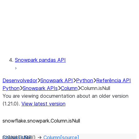
Context
Exceptions
Testing
Snowpark pandas API
Desenvolvedor
Snowpark API
Python
Referência API
Python
Snowpark APIs
Column
Column.isNull
You are viewing documentation about an older version
(1.21.0).
View latest version
snowflake.snowpark.Column.isNull
Column.
isNull
(
)
→
Column
[source]