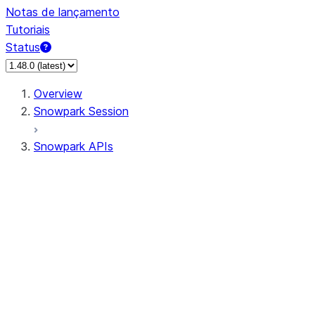
Notas de lançamento
Tutoriais
Status
Overview
Snowpark Session
Snowpark APIs
Input/Output
DataFrame
Column
Column
CaseExpr