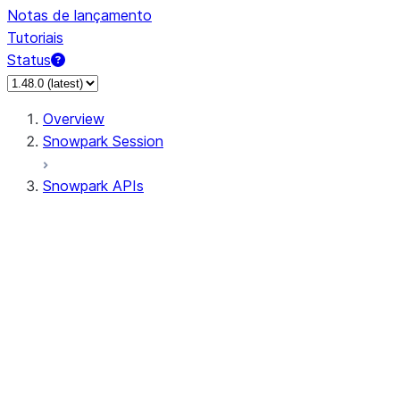
Notas de lançamento
Tutoriais
Status
Overview
Snowpark Session
Snowpark APIs
Input/Output
DataFrame
Column
Column
CaseExpr