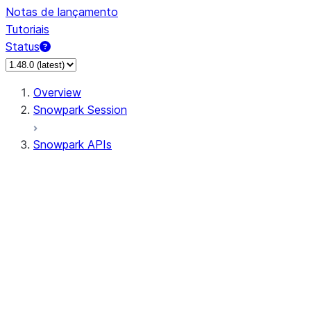
Notas de lançamento
Tutoriais
Status
Overview
Snowpark Session
Snowpark APIs
Input/Output
DataFrame
DataFrame
DataFrameNaFunctions
DataFrameStatFunctions
DataFrameAnalyticsFunctions