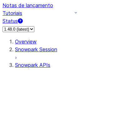
Notas de lançamento
Tutoriais
Status
Overview
Snowpark Session
Snowpark APIs
Input/Output
DataFrame
DataFrame
DataFrameNaFunctions
DataFrameStatFunctions
DataFrameAnalyticsFunctions