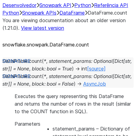
Desenvolvedor
Snowpark API
Python
Referência API
Python
Snowpark APIs
DataFrame
DataFrame.count
You are viewing documentation about an older version
(1.21.0).
View latest version
snowflake.snowpark.DataFrame.count
DataFrame.
count
(
*
,
statement_params
:
Optional
[
Dict
[
str
,
str
]
]
=
None
,
block
:
bool
=
True
)
→
int
[source]
DataFrame.
count
(
*
,
statement_params
:
Optional
[
Dict
[
str
,
str
]
]
=
None
,
block
:
bool
=
False
)
→
AsyncJob
Executes the query representing this DataFrame
and returns the number of rows in the result (similar
to the COUNT function in SQL).
Parameters
statement_params
– Dictionary of