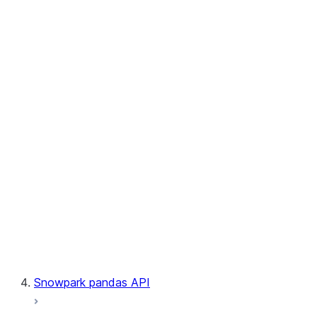
User-Defined Table Functions
Observability
Files
LINEAGE
Context
Exceptions
Testing
Snowpark pandas API