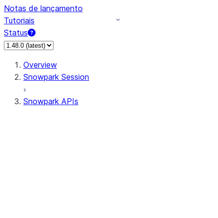
Notas de lançamento
Tutoriais
Status
Overview
Snowpark Session
Snowpark APIs
Input/Output
DataFrame
DataFrame
DataFrameNaFunctions
DataFrameStatFunctions
DataFrameAnalyticsFunctions