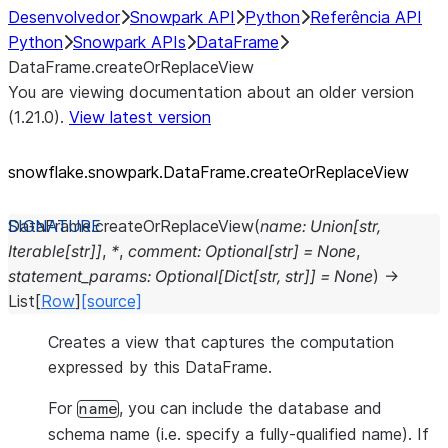
Desenvolvedor
Snowpark API
Python
Referência API
Python
Snowpark APIs
DataFrame
DataFrame.createOrReplaceView
You are viewing documentation about an older version
(1.21.0).
View latest version
snowflake.snowpark.DataFrame.createOrReplaceView
DataFrame.
createOrReplaceView
(
name
:
Union
[
str
,
Iterable
[
str
]
]
,
*
,
comment
:
Optional
[
str
]
=
None
,
statement_params
:
Optional
[
Dict
[
str
,
str
]
]
=
None
)
→
List
[
Row
]
[source]
Creates a view that captures the computation
expressed by this DataFrame.
For
, you can include the database and
name
schema name (i.e. specify a fully-qualified name). If