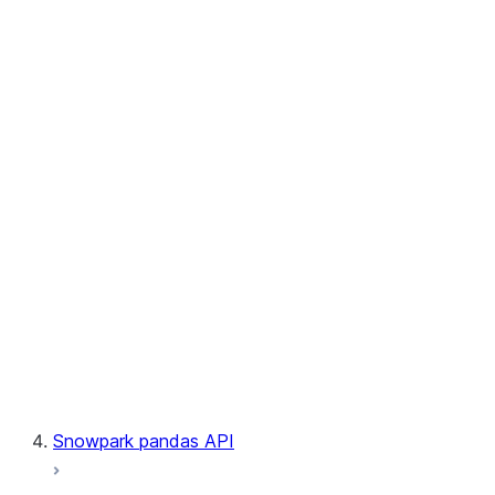
User-Defined Table Functions
Observability
Files
LINEAGE
Context
Exceptions
Testing
Snowpark pandas API