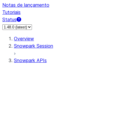
Notas de lançamento
Tutoriais
Status
Overview
Snowpark Session
Snowpark APIs
Input/Output
DataFrame
DataFrame
DataFrameNaFunctions
DataFrameStatFunctions
DataFrameAnalyticsFunctions