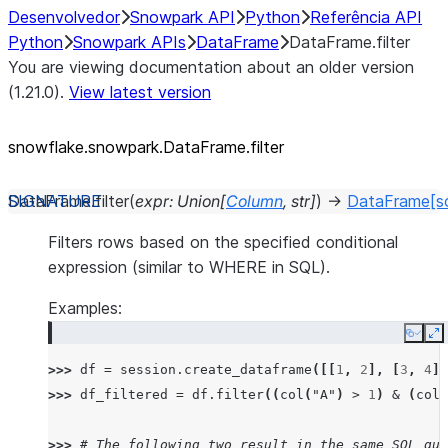
Desenvolvedor
Snowpark API
Python
Referência API
Python
Snowpark APIs
DataFrame
DataFrame.filter
You are viewing documentation about an older version
(1.21.0).
View latest version
snowflake.snowpark.DataFrame.filter
DataFrame.
filter
(
expr
:
Union
[
Column
,
str
]
)
→
DataFrame
[s
Filters rows based on the specified conditional
expression (similar to WHERE in SQL).
Examples:
Copy
E
>>> 
df
=
session
.
create_dataframe
([[
1
,
2
],
[
3
,
4
]]
>>> 
df_filtered
=
df
.
filter
((
col
(
"A"
)
>
1
)
&
(
col
(
>>> 
# The following two result in the same SQL que