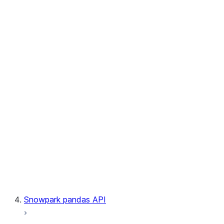
User-Defined Table Functions
Observability
Files
LINEAGE
Context
Exceptions
Testing
Snowpark pandas API