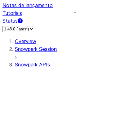
Notas de lançamento
Tutoriais
Status
Overview
Snowpark Session
Snowpark APIs
Input/Output
DataFrame
DataFrame
DataFrameNaFunctions
DataFrameStatFunctions
DataFrameAnalyticsFunctions