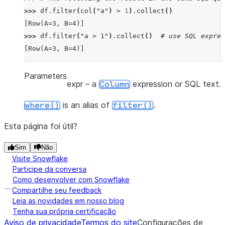
>>> 
df
.
filter
(
col
(
"a"
)
>
1
)
.
collect
()
[Row(A=3, B=4)]
>>> 
df
.
filter
(
"a > 1"
)
.
collect
()
# use SQL expres
[Row(A=3, B=4)]
Parameters
expr
– a
expression or SQL text.
Column
is an alias of
.
where()
filter()
Esta página foi útil?
Sim
Não
Visite Snowflake
Participe da conversa
Como desenvolver com Snowflake
Compartilhe seu feedback
Leia as novidades em nosso blog
Tenha sua própria certificação
Aviso de privacidade
Termos do site
Configurações de