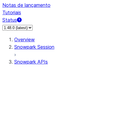
Notas de lançamento
Tutoriais
Status
Overview
Snowpark Session
Snowpark APIs
Input/Output
DataFrame
DataFrame
DataFrameNaFunctions
DataFrameStatFunctions
DataFrameAnalyticsFunctions