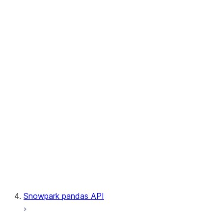
User-Defined Table Functions
Observability
Files
LINEAGE
Context
Exceptions
Testing
Snowpark pandas API