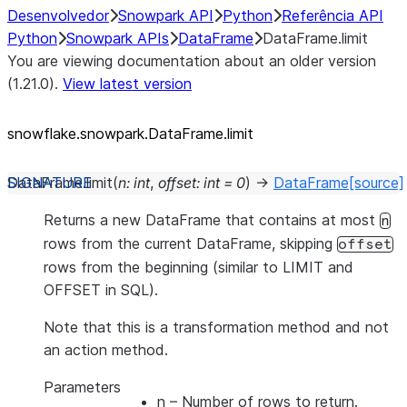
Desenvolvedor
Snowpark API
Python
Referência API
Python
Snowpark APIs
DataFrame
DataFrame.limit
You are viewing documentation about an older version
(1.21.0).
View latest version
snowflake.snowpark.DataFrame.limit
DataFrame.
limit
(
n
:
int
,
offset
:
int
=
0
)
→
DataFrame
[source]
Returns a new DataFrame that contains at most
n
rows from the current DataFrame, skipping
offset
rows from the beginning (similar to LIMIT and
OFFSET in SQL).
Note that this is a transformation method and not
an action method.
Parameters
n
– Number of rows to return.