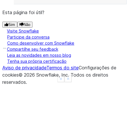
-------------
|3    |4    |
Esta página foi útil?
-------------
Sim
Não
Visite Snowflake
Participe da conversa
Como desenvolver com Snowflake
Compartilhe seu feedback
Leia as novidades em nosso blog
Tenha sua própria certificação
Aviso de privacidade
Termos do site
Configurações de
cookies
©
2026
Snowflake, Inc.
Todos os direitos
See more
Show less
reservados
.