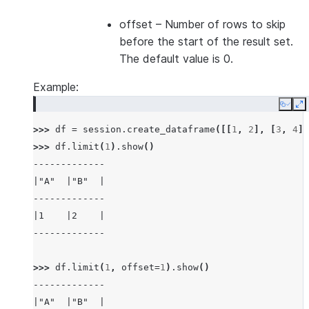
offset
– Number of rows to skip
before the start of the result set.
The default value is 0.
Example:
Copy
E
>>> 
df
=
session
.
create_dataframe
([[
1
,
2
],
[
3
,
4
]]
>>> 
df
.
limit
(
1
)
.
show
()
-------------
|"A"  |"B"  |
-------------
|1    |2    |
-------------
>>> 
df
.
limit
(
1
,
offset
=
1
)
.
show
()
-------------
|"A"  |"B"  |