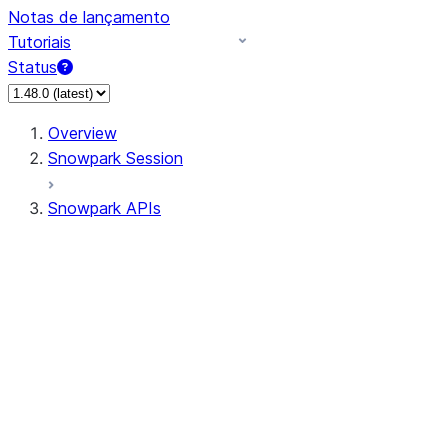
Notas de lançamento
Tutoriais
Status
Overview
Snowpark Session
Snowpark APIs
Input/Output
DataFrame
DataFrame
DataFrameNaFunctions
DataFrameStatFunctions
DataFrameAnalyticsFunctions