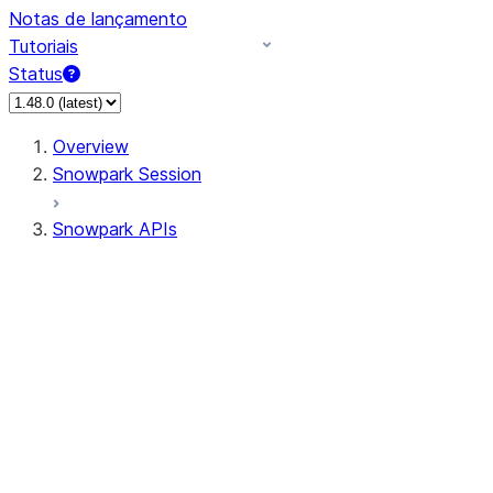
Notas de lançamento
Tutoriais
Status
Overview
Snowpark Session
Snowpark APIs
Input/Output
DataFrame
DataFrame
DataFrameNaFunctions
DataFrameStatFunctions
DataFrameAnalyticsFunctions