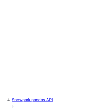
User-Defined Table Functions
Observability
Files
LINEAGE
Context
Exceptions
Testing
Snowpark pandas API