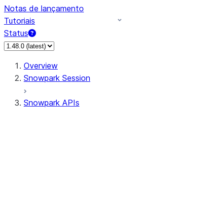
Notas de lançamento
Tutoriais
Status
Overview
Snowpark Session
Snowpark APIs
Input/Output
DataFrame
DataFrame
DataFrameNaFunctions
DataFrameStatFunctions
DataFrameAnalyticsFunctions