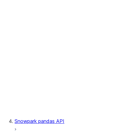
User-Defined Table Functions
Observability
Files
LINEAGE
Context
Exceptions
Testing
Snowpark pandas API