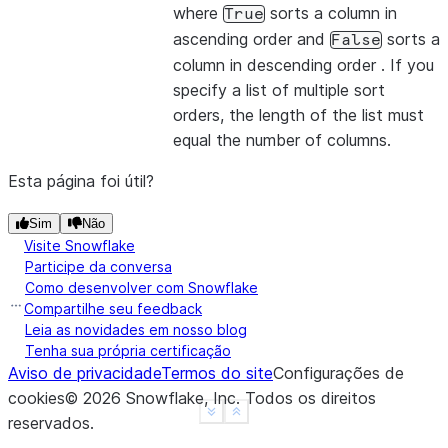
where
sorts a column in
True
|1    |4    |
ascending order and
sorts a
False
-------------
column in descending order . If you
specify a list of multiple sort
orders, the length of the list must
>>> 
# The values from the list overwrite the colum
equal the number of columns.
>>> 
df
.
sort
([
"a"
,
col
(
"b"
)
.
desc
()],
ascending
=
[
1
,
-------------
Esta página foi útil?
|"A"  |"B"  |
Sim
-------------
Não
Visite Snowflake
|1    |2    |
Participe da conversa
|1    |4    |
Como desenvolver com Snowflake
|3    |4    |
Compartilhe seu feedback
-------------
Leia as novidades em nosso blog
Tenha sua própria certificação
Aviso de privacidade
Termos do site
Configurações de
cookies
©
2026
Snowflake, Inc.
Todos os direitos
See more
Show less
reservados
.