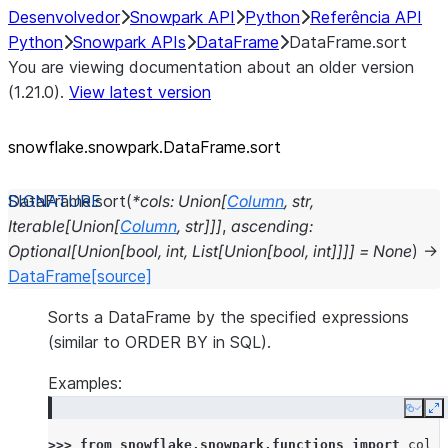
Desenvolvedor
Snowpark API
Python
Referência API
Python
Snowpark APIs
DataFrame
DataFrame.sort
You are viewing documentation about an older version
(1.21.0).
View latest version
snowflake.snowpark.DataFrame.sort
DataFrame.
sort
(
*
cols
:
Union
[
Column
,
str
,
Iterable
[
Union
[
Column
,
str
]
]
]
,
ascending
:
Optional
[
Union
[
bool
,
int
,
List
[
Union
[
bool
,
int
]
]
]
]
=
None
)
→
DataFrame
[source]
Sorts a DataFrame by the specified expressions
(similar to ORDER BY in SQL).
Examples:
Copy
E
>>> 
from
snowflake.snowpark.functions
import
col