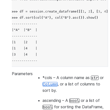
>>> 
df
=
session
.
create_dataframe
([[
1
,
2
],
[
3
,
4
],
>>> 
df
.
sort
(
col
(
"A"
),
col
(
"B"
)
.
asc
())
.
show
()
-------------
|"A"  |"B"  |
-------------
|1    |2    |
|1    |4    |
|3    |4    |
-------------
Parameters
*cols
– A column name as
or
str
>>> 
df
.
sort
(
col
(
"a"
),
ascending
=
False
)
.
show
()
, or a list of columns to
Column
-------------
sort by.
|"A"  |"B"  |
-------------
ascending
– A
or a list of
bool
|3    |4    |
for sorting the DataFrame,
bool
|1    |2    |