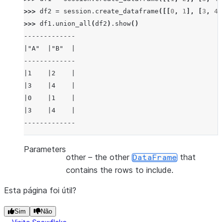
>>> 
df2
=
session
.
create_dataframe
([[
0
,
1
],
[
3
,
4
]
>>> 
df1
.
union_all
(
df2
)
.
show
()
-------------
|"A"  |"B"  |
-------------
|1    |2    |
|3    |4    |
|0    |1    |
|3    |4    |
-------------
Parameters
other
– the other
that
DataFrame
contains the rows to include.
Esta página foi útil?
Sim
Não