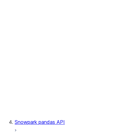
User-Defined Table Functions
Observability
Files
LINEAGE
Context
Exceptions
Testing
Snowpark pandas API