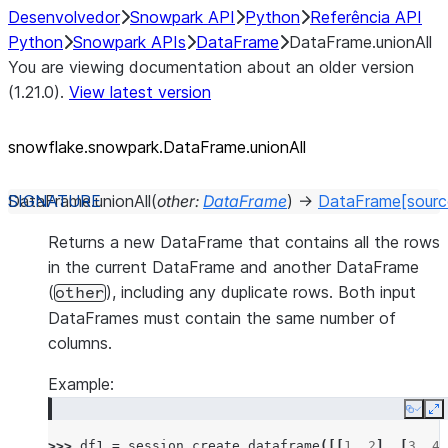
Desenvolvedor
Snowpark API
Python
Referência API
Python
Snowpark APIs
DataFrame
DataFrame.unionAll
You are viewing documentation about an older version
(1.21.0).
View latest version
snowflake.snowpark.DataFrame.unionAll
DataFrame.
unionAll
(
other
:
DataFrame
)
→
DataFrame
[sourc
Returns a new DataFrame that contains all the rows
in the current DataFrame and another DataFrame
(
), including any duplicate rows. Both input
other
DataFrames must contain the same number of
columns.
Example:
Copy
E
>>> 
df1
=
session
.
create_dataframe
([[
1
,
2
],
[
3
,
4
]