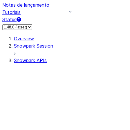
Notas de lançamento
Tutoriais
Status
Overview
Snowpark Session
Snowpark APIs
Input/Output
DataFrame
DataFrame
DataFrameNaFunctions
DataFrameStatFunctions
DataFrameAnalyticsFunctions