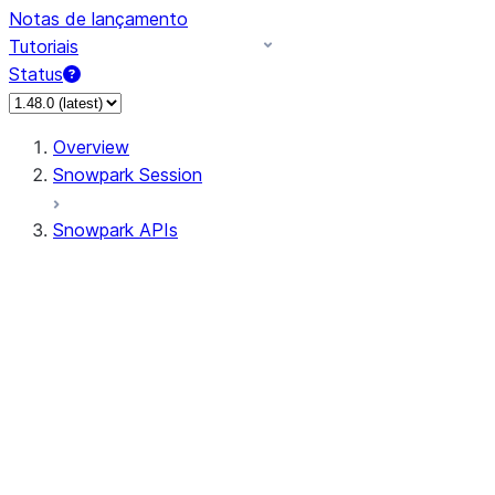
Notas de lançamento
Tutoriais
Status
Overview
Snowpark Session
Snowpark APIs
Input/Output
DataFrame
DataFrame
DataFrameNaFunctions
DataFrameStatFunctions
DataFrameAnalyticsFunctions