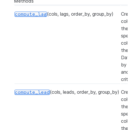
Methods
(cols, lags, order_by, group_by)
Crea
compute_lag
col
the
spec
col
the
Dat
by 
and 
crite
(cols, leads, order_by, group_by)
Cre
compute_lead
col
the
spec
col
the