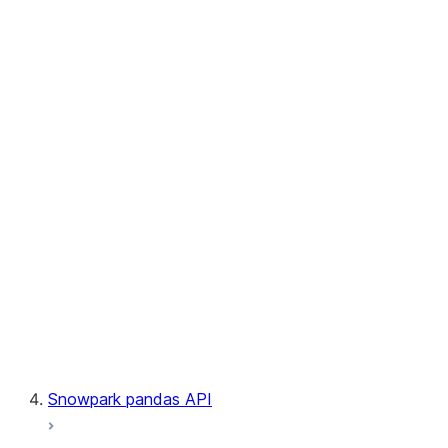
User-Defined Table Functions
Observability
Files
LINEAGE
Context
Exceptions
Testing
Snowpark pandas API