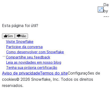
Dat
by 
Expan
and 
crite
Esta página foi útil?
(aggs, group_by, order_by, ...)
Appl
cumulative_agg
Sim
Não
cum
Visite Snowflake
agg
Participe da conversa
Como desenvolver com Snowflake
to 
Compartilhe seu feedback
spec
Leia as novidades em nosso blog
col
Tenha sua própria certificação
the
Aviso de privacidade
Termos do site
Configurações de
Dat
cookies
©
2026
Snowflake, Inc.
Todos os direitos
usin
reservados
.
def
win
dire
and